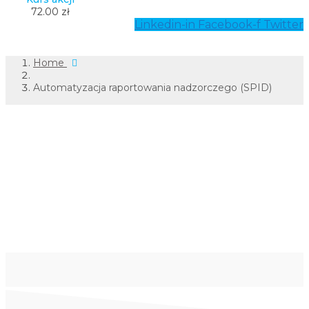
72.00 zł
Linkedin-in
Facebook-f
Twitter
Home
Automatyzacja raportowania nadzorczego (SPID)
Automatyzacja
raportowania
nadzorczego
SPID