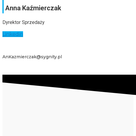
Anna Kaźmierczak
Dyrektor Sprzedaży
Linkedin
AnKazmierczak@sygnity.pl