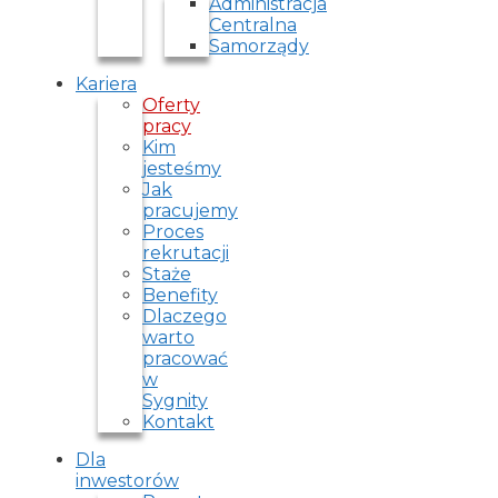
Administracja
Centralna
Samorządy
Kariera
Oferty
pracy
Kim
jesteśmy
Jak
pracujemy
Proces
rekrutacji
Staże
Benefity
Dlaczego
warto
pracować
w
Sygnity
Kontakt
Dla
inwestorów