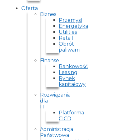
Oferta
Biznes
Przemysł
Energetyka
Utilities
Retail
Obrót
paliwami
Finanse
Bankowość
Leasing
Rynek
kapitałowy
Rozwiązania
dla
IT
Platforma
CICD
Administracja
Państwowa