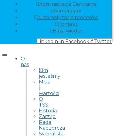
Administracja Centralna
Samorządy
Automatyzacja procesów
Kontakt
Baza wiedzy
Linkedin-in
Facebook-f
Twitter
O
nas
Kim
jesteśmy
Misja
i
wartości
O
TSS
Historia
Zarząd
Rada
Nadzorcza
Sygnalista