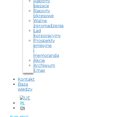
Raporty
bieżące
Raporty
okresowe
Walne
zgromadzenia
Ład
korporacyjny
Prospekty
emisyjne
i
memoranda
Akcje
Archiwum
Emax
Kontakt
Baza
wiedzy
PL
EN
Kurs akcji