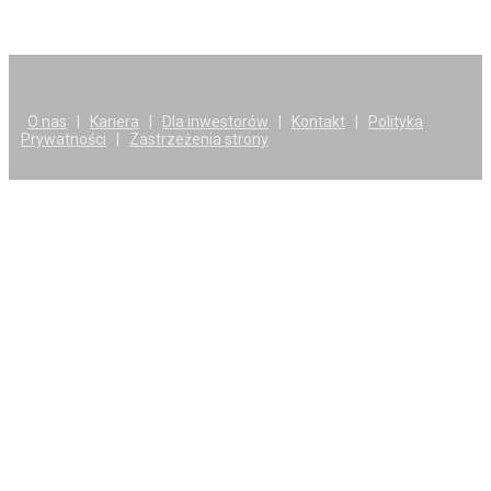
O nas
|
Kariera
|
Dla inwestorów
|
Kontakt
|
Polityka
Prywatności
|
Zastrzeżenia strony