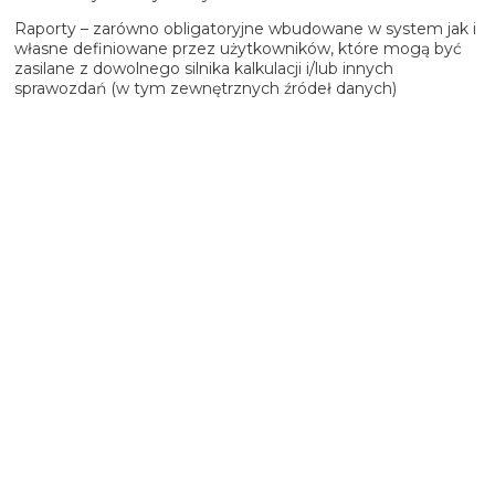
Raporty – zarówno obligatoryjne wbudowane w system jak i
własne definiowane przez użytkowników, które mogą być
zasilane z dowolnego silnika kalkulacji i/lub innych
sprawozdań (w tym zewnętrznych źródeł danych)
Sprawdź pełną ofertę
dla bankowości
Sprawdź ofertę