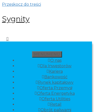
Przeskocz do treści
Sygnity
MENU
MENU
O nas
Dla Inwestorów
Kariera
Bankowość
Rynek kapitałowy
Oferta Przemysł
Oferta Energetyka
Oferta Utilities
Retail
Obrót paliwami