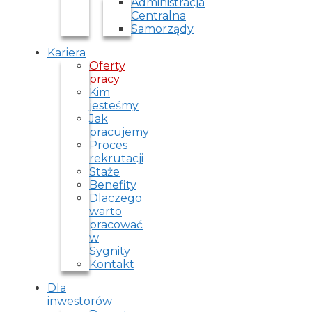
Administracja
Centralna
Samorządy
Kariera
Oferty
pracy
Kim
jesteśmy
Jak
pracujemy
Proces
rekrutacji
Staże
Benefity
Dlaczego
warto
pracować
w
Sygnity
Kontakt
Dla
inwestorów