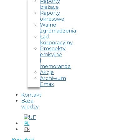
Raporty
bieżące
Raporty
okresowe
Walne
zgromadzenia
Ład
korporacyjny
Prospekty
emisyjne
i
memoranda
Akcje
Archiwum
Emax
Kontakt
Baza
wiedzy
PL
EN
Kurs akcji