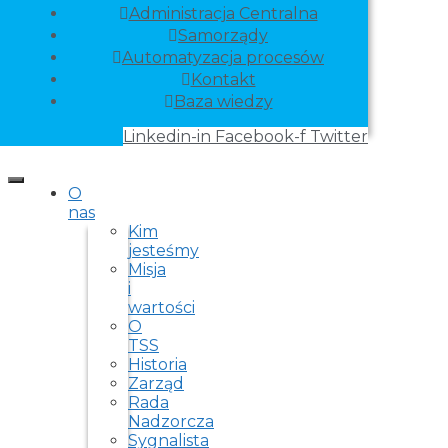
Administracja Centralna
Samorządy
Automatyzacja procesów
Kontakt
Baza wiedzy
Linkedin-in
Facebook-f
Twitter
O
nas
Kim
jesteśmy
Misja
i
wartości
O
TSS
Historia
Zarząd
Rada
Nadzorcza
Sygnalista