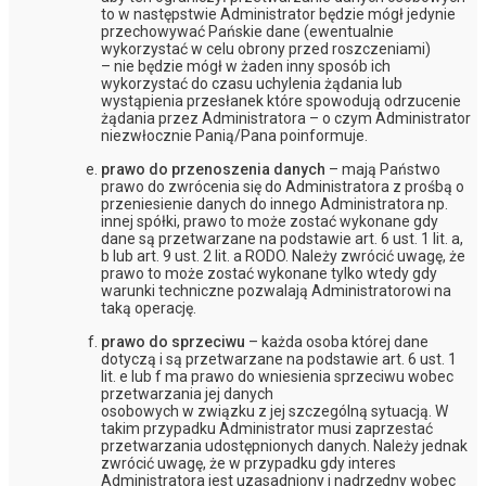
to w następstwie Administrator będzie mógł jedynie
przechowywać Pańskie dane (ewentualnie
wykorzystać w celu obrony przed roszczeniami)
– nie będzie mógł w żaden inny sposób ich
wykorzystać do czasu uchylenia żądania lub
wystąpienia przesłanek które spowodują odrzucenie
żądania przez Administratora – o czym Administrator
niezwłocznie Panią/Pana poinformuje.
prawo do przenoszenia danych
– mają Państwo
prawo do zwrócenia się do Administratora z prośbą o
przeniesienie danych do innego Administratora np.
innej spółki, prawo to może zostać wykonane gdy
dane są przetwarzane na podstawie art. 6 ust. 1 lit. a,
b lub art. 9 ust. 2 lit. a RODO. Należy zwrócić uwagę, że
prawo to może zostać wykonane tylko wtedy gdy
warunki techniczne pozwalają Administratorowi na
taką operację.
prawo do sprzeciwu
– każda osoba której dane
dotyczą i są przetwarzane na podstawie art. 6 ust. 1
lit. e lub f ma prawo do wniesienia sprzeciwu wobec
przetwarzania jej danych
osobowych w związku z jej szczególną sytuacją. W
takim przypadku Administrator musi zaprzestać
przetwarzania udostępnionych danych. Należy jednak
zwrócić uwagę, że w przypadku gdy interes
Administratora jest uzasadniony i nadrzędny wobec