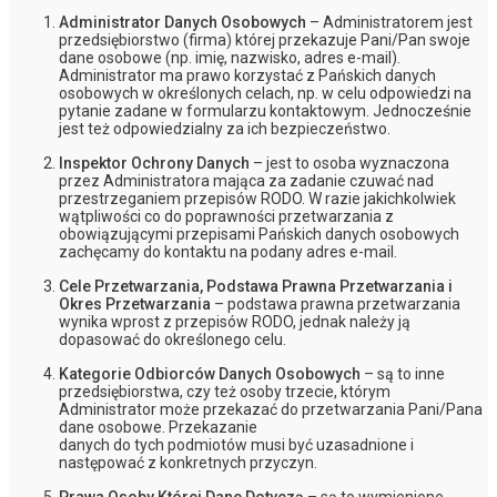
Administrator Danych Osobowych
– Administratorem jest
przedsiębiorstwo (firma) której przekazuje Pani/Pan swoje
dane osobowe (np. imię, nazwisko, adres e-mail).
Administrator ma prawo korzystać z Pańskich danych
osobowych w określonych celach, np. w celu odpowiedzi na
pytanie zadane w formularzu kontaktowym. Jednocześnie
jest też odpowiedzialny za ich bezpieczeństwo.
Inspektor Ochrony Danych
– jest to osoba wyznaczona
przez Administratora mająca za zadanie czuwać nad
przestrzeganiem przepisów RODO. W razie jakichkolwiek
wątpliwości co do poprawności przetwarzania z
obowiązującymi przepisami Pańskich danych osobowych
zachęcamy do kontaktu na podany adres e-mail.
Cele Przetwarzania, Podstawa Prawna Przetwarzania i
Okres Przetwarzania
– podstawa prawna przetwarzania
wynika wprost z przepisów RODO, jednak należy ją
dopasować do określonego celu.
Kategorie Odbiorców Danych Osobowych
– są to inne
przedsiębiorstwa, czy też osoby trzecie, którym
Administrator może przekazać do przetwarzania Pani/Pana
dane osobowe. Przekazanie
danych do tych podmiotów musi być uzasadnione i
następować z konkretnych przyczyn.
Prawa Osoby Której Dane Dotyczą
– są to wymienione