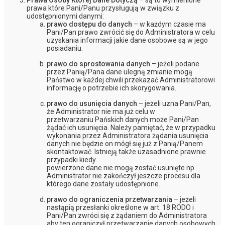
prawa które Pani/Panu przysługują w związku z
udostępnionymi danymi:
prawo dostępu do danych
– w każdym czasie ma
Pani/Pan prawo zwrócić się do Administratora w celu
uzyskania informacji jakie dane osobowe są w jego
posiadaniu.
prawo do sprostowania danych
– jeżeli podane
przez Panią/Pana dane ulegną zmianie mogą
Państwo w każdej chwili przekazać Administratorowi
informację o potrzebie ich skorygowania.
prawo do usunięcia danych
– jeżeli uzna Pani/Pan,
że Administrator nie ma już celu w
przetwarzaniu Pańskich danych może Pani/Pan
żądać ich usunięcia. Należy pamiętać, że w przypadku
wykonania przez Administratora żądania usunięcia
danych nie będzie on mógł się już z Panią/Panem
skontaktować. Istnieją także uzasadnione prawnie
przypadki kiedy
powierzone dane nie mogą zostać usunięte np.
Administrator nie zakończył jeszcze procesu dla
którego dane zostały udostępnione.
prawo do ograniczenia przetwarzania
– jeżeli
nastąpią przesłanki określone w art. 18 RODO i
Pani/Pan zwróci się z żądaniem do Administratora
aby ten ograniczył przetwarzanie danych osobowych