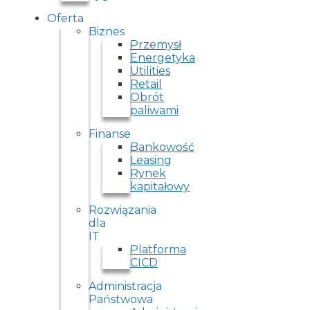
Oferta
Biznes
Przemysł
Energetyka
Utilities
Retail
Obrót
paliwami
Finanse
Bankowość
Leasing
Rynek
kapitałowy
Rozwiązania
dla
IT
Platforma
CICD
Administracja
Państwowa