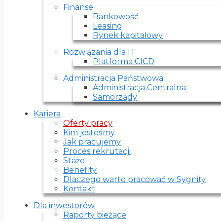
Finanse
Bankowość
Leasing
Rynek kapitałowy
Rozwiązania dla IT
Platforma CICD
Administracja Państwowa
Administracja Centralna
Samorządy
Kariera
Oferty pracy
Kim jesteśmy
Jak pracujemy
Proces rekrutacji
Staże
Benefity
Dlaczego warto pracować w Sygnity
Kontakt
Dla inwestorów
Raporty bieżące