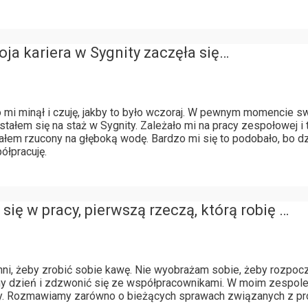
ja kariera w Sygnity zaczęła się…
 mi minął i czuję, jakby to było wczoraj. W pewnym momencie s
tałem się na staż w Sygnity. Zależało mi na pracy zespołowej i
stałem rzucony na głęboką wodę. Bardzo mi się to podobało, bo 
ółpracuję.
się w pracy, pierwszą rzeczą, którą robię …
hni, żeby zrobić sobie kawę. Nie wyobrażam sobie, żeby rozpoc
any dzień i zdzwonić się ze współpracownikami. W moim zespol
żny. Rozmawiamy zarówno o bieżących sprawach związanych z pro