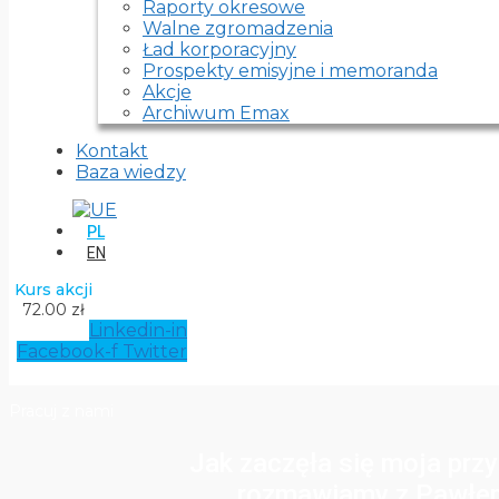
Raporty okresowe
Walne zgromadzenia
Ład korporacyjny
Prospekty emisyjne i memoranda
Akcje
Archiwum Emax
Kontakt
Baza wiedzy
PL
EN
Kurs akcji
72.00 zł
Linkedin-in
Facebook-f
Twitter
Pracuj z nami
Jak zaczęła się moja prz
rozmawiamy z Pawłe