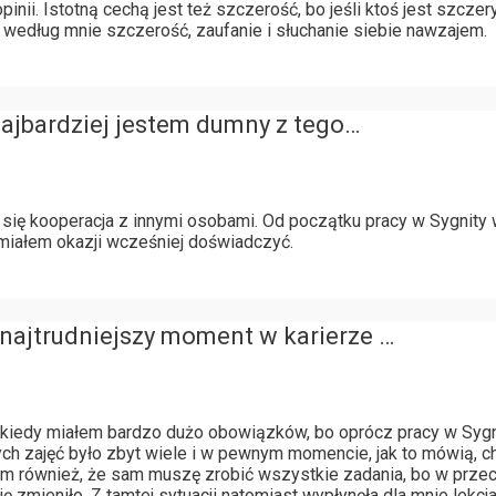
ii. Istotną cechą jest też szczerość, bo jeśli ktoś jest szczery,
o według mnie szczerość, zaufanie i słuchanie siebie nawzajem.
ajbardziej jestem dumny z tego…
 się kooperacja z innymi osobami. Od początku pracy w Sygnity
 miałem okazji wcześniej doświadczyć.
najtrudniejszy moment w karierze …
as, kiedy miałem bardzo dużo obowiązków, bo oprócz pracy w Syg
ch zajęć było zbyt wiele i w pewnym momencie, jak to mówią, ch
 również, że sam muszę zrobić wszystkie zadania, bo w przec
zmieniło. Z tamtej sytuacji natomiast wypłynęła dla mnie lekcja