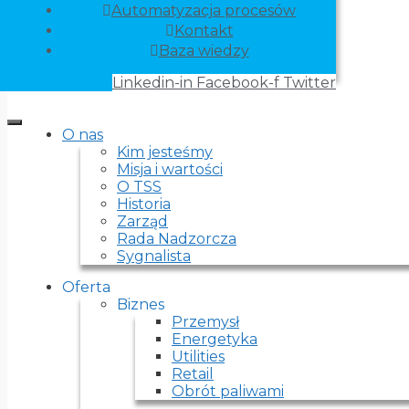
Automatyzacja procesów
Kontakt
Baza wiedzy
Linkedin-in
Facebook-f
Twitter
O nas
Kim jesteśmy
Misja i wartości
O TSS
Historia
Zarząd
Rada Nadzorcza
Sygnalista
Oferta
Biznes
Przemysł
Energetyka
Utilities
Retail
Obrót paliwami