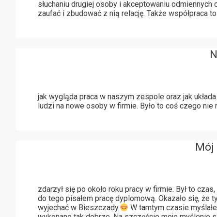
słuchaniu drugiej osoby i akceptowaniu odmiennych opin
zaufać i zbudować z nią relację. Także współpraca t
N
jak wygląda praca w naszym zespole oraz jak układa
ludzi na nowe osoby w firmie. Było to coś czego nie
Mój 
zdarzył się po około roku pracy w firmie. Był to cz
do tego pisałem pracę dyplomową. Okazało się, że ty
wyjechać w Bieszczady.
W tamtym czasie myślałem
wykonane tak dobrze. Na szczęście moje myślenie się 