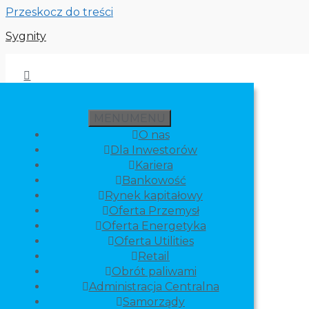
Przeskocz do treści
Sygnity
MENU
MENU
O nas
Dla Inwestorów
Kariera
Bankowość
Rynek kapitałowy
Oferta Przemysł
Oferta Energetyka
Oferta Utilities
Retail
Obrót paliwami
Administracja Centralna
Samorządy