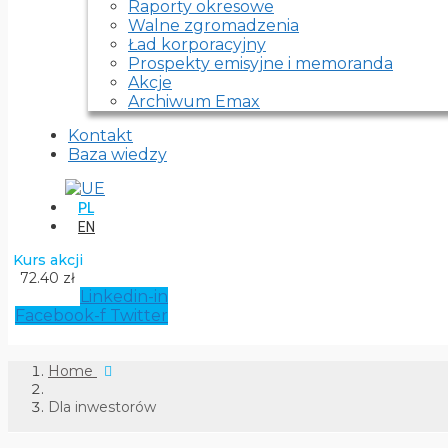
Raporty okresowe
Walne zgromadzenia
Ład korporacyjny
Prospekty emisyjne i memoranda
Akcje
Archiwum Emax
Kontakt
Baza wiedzy
PL
EN
Kurs akcji
72.40 zł
Linkedin-in
Facebook-f
Twitter
Home
Dla inwestorów