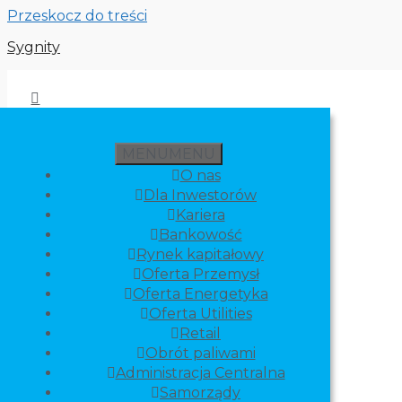
Przeskocz do treści
Sygnity
MENU
MENU
O nas
Dla Inwestorów
Kariera
Bankowość
Rynek kapitałowy
Oferta Przemysł
Oferta Energetyka
Oferta Utilities
Retail
Obrót paliwami
Administracja Centralna
Samorządy