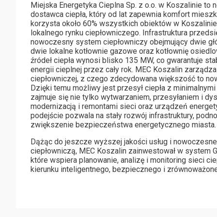
Miejska Energetyka Cieplna Sp. z o.o. w Koszalinie t
dostawca ciepła, który od lat zapewnia komfort miesz
korzysta około 60% wszystkich obiektów w Koszalinie,
lokalnego rynku ciepłowniczego. Infrastruktura przeds
nowoczesny system ciepłowniczy obejmujący dwie gł
dwie lokalne kotłownie gazowe oraz kotłownię osiedl
źródeł ciepła wynosi blisko 135 MW, co gwarantuje st
energii cieplnej przez cały rok. MEC Koszalin zarządz
ciepłowniczej, z czego zdecydowana większość to no
Dzięki temu możliwy jest przesył ciepła z minimalnymi
zajmuje się nie tylko wytwarzaniem, przesyłaniem i dys
modernizacją i remontami sieci oraz urządzeń energe
podejście pozwala na stały rozwój infrastruktury, pod
zwiększenie bezpieczeństwa energetycznego miasta.
Dążąc do jeszcze wyższej jakości usług i nowoczesneg
ciepłowniczą, MEC Koszalin zainwestował w system GI
które wspiera planowanie, analizę i monitoring sieci ci
kierunku inteligentnego, bezpiecznego i zrównoważone