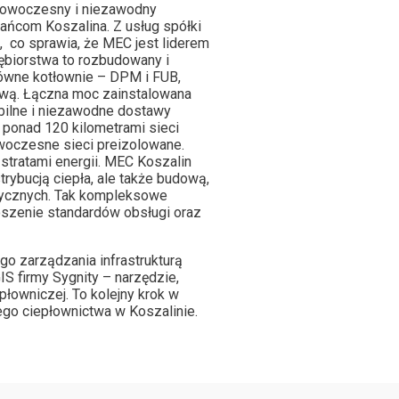
o nowoczesny i niezawodny
kańcom Koszalina. Z usług spółki
 co sprawia, że MEC jest liderem
iębiorstwa to rozbudowany i
ówne kotłownie – DPM i FUB,
ową. Łączna moc zainstalowana
abilne i niezawodne dostawy
a ponad 120 kilometrami sieci
woczesne sieci preizolowane.
 stratami energii. MEC Koszalin
trybucją ciepła, ale także budową,
tycznych. Tak kompleksowe
noszenie standardów obsługi oraz
o zarządzania infrastrukturą
S firmy Sygnity – narzędzie,
epłowniczej. To kolejny krok w
go ciepłownictwa w Koszalinie.