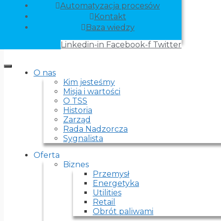
Automatyzacja procesów
Kontakt
Baza wiedzy
Linkedin-in
Facebook-f
Twitter
O nas
Kim jesteśmy
Misja i wartości
O TSS
Historia
Zarząd
Rada Nadzorcza
Sygnalista
Oferta
Biznes
Przemysł
Energetyka
Utilities
Retail
Obrót paliwami