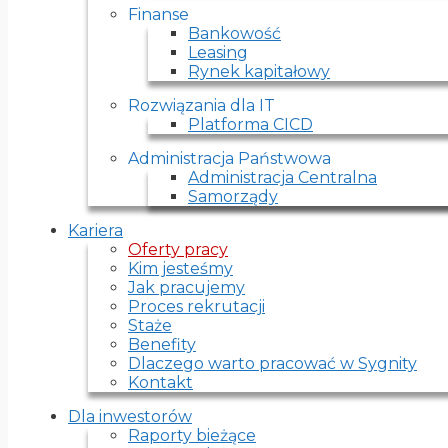
Finanse
Bankowość
Leasing
Rynek kapitałowy
Rozwiązania dla IT
Platforma CICD
Administracja Państwowa
Administracja Centralna
Samorządy
Kariera
Oferty pracy
Kim jesteśmy
Jak pracujemy
Proces rekrutacji
Staże
Benefity
Dlaczego warto pracować w Sygnity
Kontakt
Dla inwestorów
Raporty bieżące