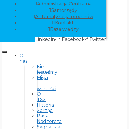
Administracja Centralna
Samorządy
Automatyzacja procesów
Kontakt
Baza wiedzy
Linkedin-in
Facebook-f
Twitter
O
nas
Kim
jesteśmy
Misja
i
wartości
O
TSS
Historia
Zarząd
Rada
Nadzorcza
Sygnalista