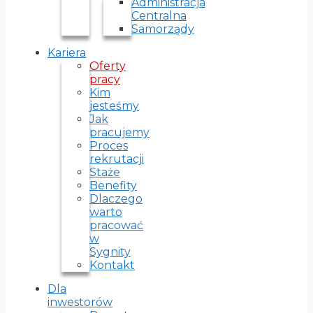
Administracja
Centralna
Samorządy
Kariera
Oferty
pracy
Kim
jesteśmy
Jak
pracujemy
Proces
rekrutacji
Staże
Benefity
Dlaczego
warto
pracować
w
Sygnity
Kontakt
Dla
inwestorów