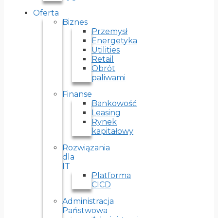
Oferta
Biznes
Przemysł
Energetyka
Utilities
Retail
Obrót
paliwami
Finanse
Bankowość
Leasing
Rynek
kapitałowy
Rozwiązania
dla
IT
Platforma
CICD
Administracja
Państwowa