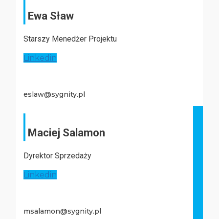
Ewa Sław
Starszy Menedżer Projektu
Linkedin
eslaw@sygnity.pl
Maciej Salamon
Dyrektor Sprzedaży
Linkedin
msalamon@sygnity.pl