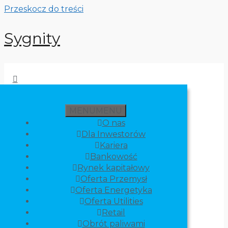
Przeskocz do treści
Sygnity
MENU
MENU
O nas
Dla Inwestorów
Kariera
Bankowość
Rynek kapitałowy
Oferta Przemysł
Oferta Energetyka
Oferta Utilities
Retail
Obrót paliwami