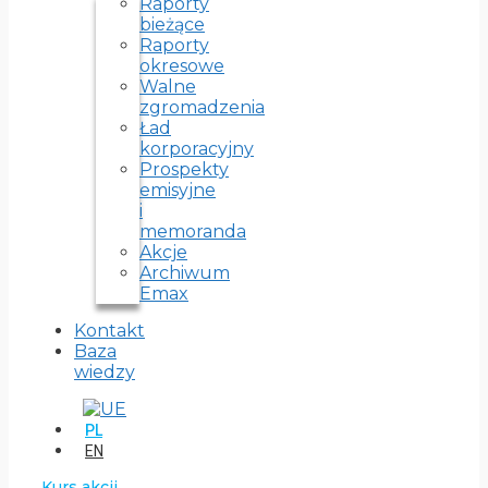
Raporty
bieżące
Raporty
okresowe
Walne
zgromadzenia
Ład
korporacyjny
Prospekty
emisyjne
i
memoranda
Akcje
Archiwum
Emax
Kontakt
Baza
wiedzy
PL
EN
Kurs akcji