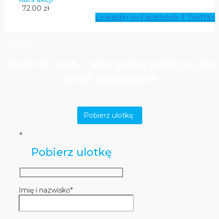
72.00 zł
Linkedin-in
Facebook-f
Twitter
Rozwiązania IT
Payment Hub – intergrator rozliczeń do
zadań specjalnych
Pobierz ulotkę
×
Pobierz ulotkę
Imię i nazwisko*