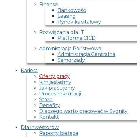
Finanse
Bankowość
Leasing
Rynek kapitałowy
Rozwiązania dla IT
Platforma CICD
Administracja Państwowa
Administracja Centralna
Samorządy
Kariera
Oferty pracy
Kim jesteśmy
Jak pracujemy
Proces rekrutacji
Staże
Benefity
Dlaczego warto pracować w Sygnity
Kontakt
Dla inwestorów
Raporty bieżące