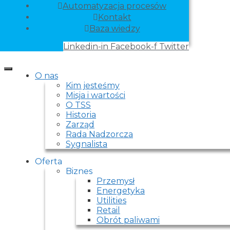
Automatyzacja procesów
Kontakt
Baza wiedzy
Linkedin-in
Facebook-f
Twitter
O nas
Kim jesteśmy
Misja i wartości
O TSS
Historia
Zarząd
Rada Nadzorcza
Sygnalista
Oferta
Biznes
Przemysł
Energetyka
Utilities
Retail
Obrót paliwami