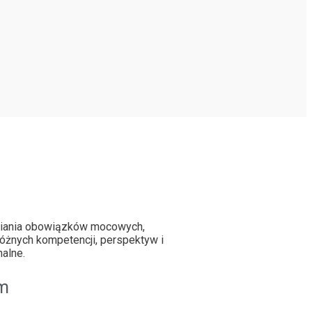
ełniania obowiązków mocowych,
óżnych kompetencji, perspektyw i
alne.
ym