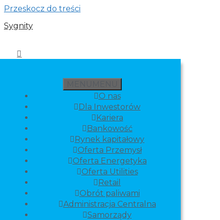
Przeskocz do treści
Sygnity
MENU
MENU
O nas
Dla Inwestorów
Kariera
Bankowość
Rynek kapitałowy
Oferta Przemysł
Oferta Energetyka
Oferta Utilities
Retail
Obrót paliwami
Administracja Centralna
Samorządy