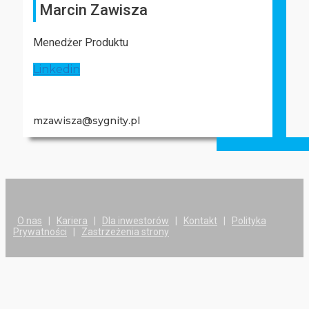
Marcin Zawisza
Menedżer Produktu
Linkedin
mzawisza@sygnity.pl
O nas
|
Kariera
|
Dla inwestorów
|
Kontakt
|
Polityka
Prywatności
|
Zastrzeżenia strony