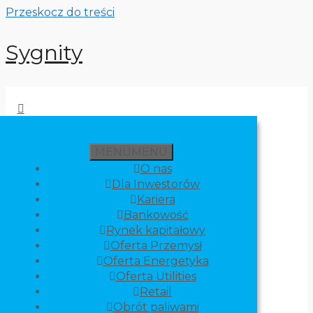
Przeskocz do treści
Sygnity
MENU
MENU
O nas
Dla Inwestorów
Kariera
Bankowość
Rynek kapitałowy
Oferta Przemysł
Oferta Energetyka
Oferta Utilities
Retail
Obrót paliwami