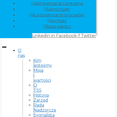
Administracja Centralna
Samorządy
Automatyzacja procesów
Kontakt
Baza wiedzy
Linkedin-in
Facebook-f
Twitter
O
nas
Kim
jesteśmy
Misja
i
wartości
O
TSS
Historia
Zarząd
Rada
Nadzorcza
Sygnalista