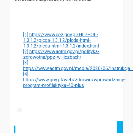
[1]
https://www.cez.gov.pl/HL7POL-
1.3.1.2/plcda-1.3.1.2/plcda-html-
1.3.1.2/plcda-html-1.3.1.2/index.html
[2]
https://www.aotm.gov.pl/polityka-
zdrowotna/ppz-w-liczbach/
[3]
https://www.aotm.gov.pl/media/2020/06/Instrukcja
[4]
https://www.gov.pl/web/zdrowie/wprowadzamy-
program-profilaktyka-40-plus