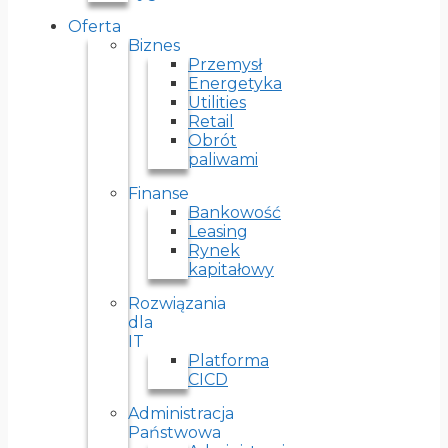
Oferta
Biznes
Przemysł
Energetyka
Utilities
Retail
Obrót
paliwami
Finanse
Bankowość
Leasing
Rynek
kapitałowy
Rozwiązania
dla
IT
Platforma
CICD
Administracja
Państwowa