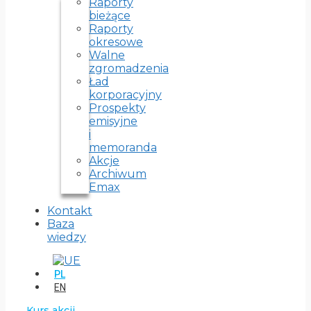
Raporty
bieżące
Raporty
okresowe
Walne
zgromadzenia
Ład
korporacyjny
Prospekty
emisyjne
i
memoranda
Akcje
Archiwum
Emax
Kontakt
Baza
wiedzy
PL
EN
Kurs akcji