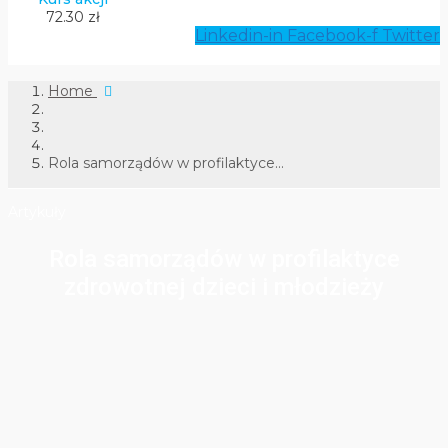
72.30 zł
Linkedin-in
Facebook-f
Twitter
Home
Rola samorządów w profilaktyce...
Artykuły
Rola samorządów w profilaktyce
zdrowotnej dzieci i młodzieży