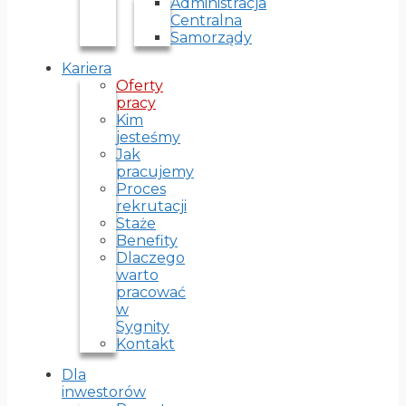
Administracja
Centralna
Samorządy
Kariera
Oferty
pracy
Kim
jesteśmy
Jak
pracujemy
Proces
rekrutacji
Staże
Benefity
Dlaczego
warto
pracować
w
Sygnity
Kontakt
Dla
inwestorów