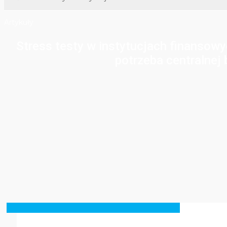
Artykuły
Stress testy w instytucjach finansowy
potrzeba centralnej