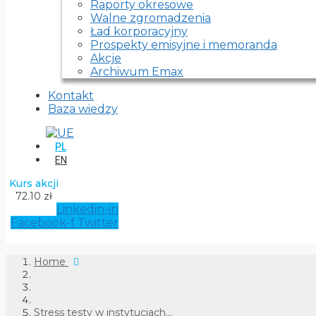
Raporty okresowe
Walne zgromadzenia
Ład korporacyjny
Prospekty emisyjne i memoranda
Akcje
Archiwum Emax
Kontakt
Baza wiedzy
PL
EN
Kurs akcji
72.10 zł
Linkedin-in
Facebook-f
Twitter
Home
Stress testy w instytucjach...