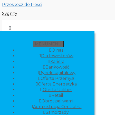
Przeskocz do treści
Sygnity
MENU
MENU
O nas
Dla Inwestorów
Kariera
Bankowość
Rynek kapitałowy
Oferta Przemysł
Oferta Energetyka
Oferta Utilities
Retail
Obrót paliwami
Administracja Centralna
Samorządy