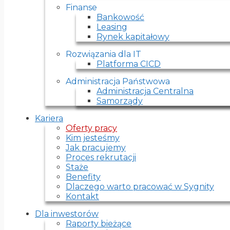
Finanse
Bankowość
Leasing
Rynek kapitałowy
Rozwiązania dla IT
Platforma CICD
Administracja Państwowa
Administracja Centralna
Samorządy
Kariera
Oferty pracy
Kim jesteśmy
Jak pracujemy
Proces rekrutacji
Staże
Benefity
Dlaczego warto pracować w Sygnity
Kontakt
Dla inwestorów
Raporty bieżące