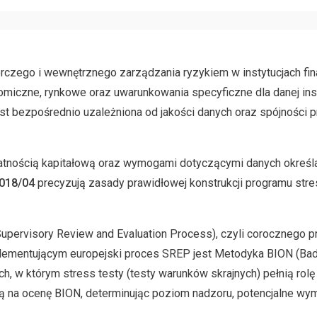
czego i wewnętrznego zarządzania ryzykiem w instytucjach fi
miczne, rynkowe oraz uwarunkowania specyficzne dla danej inst
st bezpośrednio uzależniona od jakości danych oraz spójności p
tnością kapitałową oraz wymogami dotyczącymi danych określa
018/04
precyzują zasady prawidłowej konstrukcji programu str
Supervisory Review and Evaluation Process), czyli corocznego 
lementującym europejski proces SREP jest Metodyka BION (Bada
h, w którym stress testy (testy warunków skrajnych) pełnią rol
 na ocenę BION, determinując poziom nadzoru, potencjalne wymo