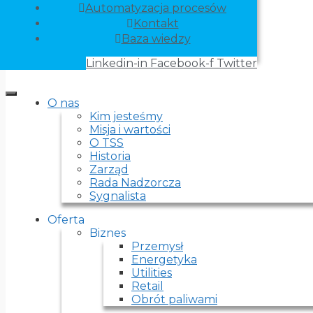
Automatyzacja procesów
Kontakt
Baza wiedzy
Linkedin-in
Facebook-f
Twitter
O nas
Kim jesteśmy
Misja i wartości
O TSS
Historia
Zarząd
Rada Nadzorcza
Sygnalista
Oferta
Biznes
Przemysł
Energetyka
Utilities
Retail
Obrót paliwami