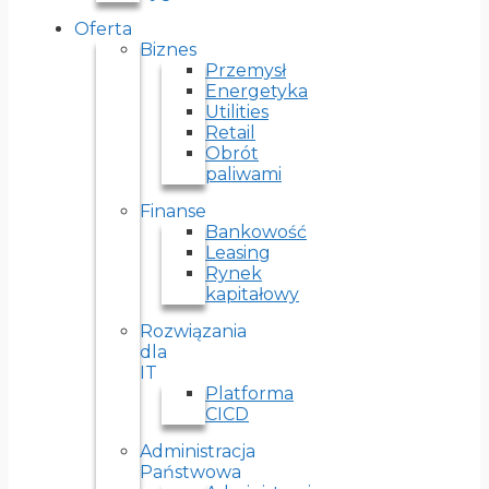
Oferta
Biznes
Przemysł
Energetyka
Utilities
Retail
Obrót
paliwami
Finanse
Bankowość
Leasing
Rynek
kapitałowy
Rozwiązania
dla
IT
Platforma
CICD
Administracja
Państwowa