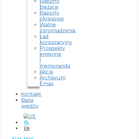
Raporty
bieżące
Raporty
okresowe
Walne
zgromadzenia
Ład
korporacyjny
Prospekty
emisyjne
i
memoranda
Akcje
Archiwum
Emax
Kontakt
Baza
wiedzy
PL
EN
Kurs akcji