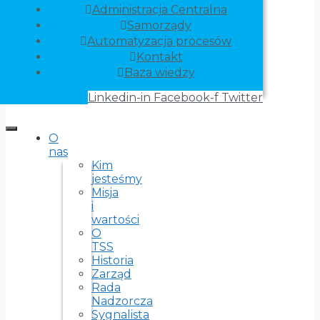
Administracja Centralna
Samorządy
Automatyzacja procesów
Kontakt
Baza wiedzy
Linkedin-in
Facebook-f
Twitter
O
nas
Kim
jesteśmy
Misja
i
wartości
O
TSS
Historia
Zarząd
Rada
Nadzorcza
Sygnalista