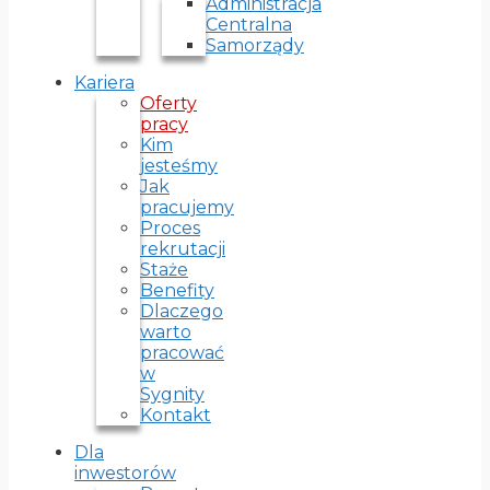
Administracja
Centralna
Samorządy
Kariera
Oferty
pracy
Kim
jesteśmy
Jak
pracujemy
Proces
rekrutacji
Staże
Benefity
Dlaczego
warto
pracować
w
Sygnity
Kontakt
Dla
inwestorów