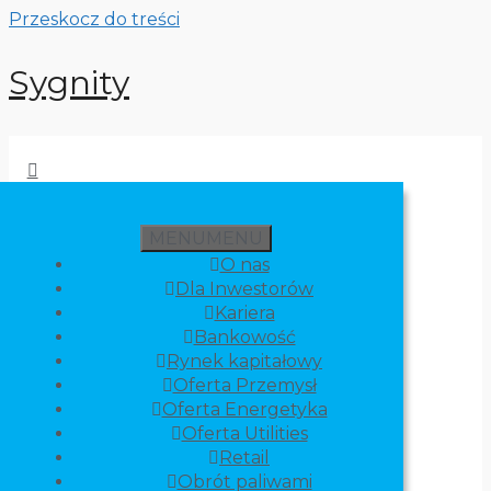
Przeskocz do treści
Sygnity
MENU
MENU
O nas
Dla Inwestorów
Kariera
Bankowość
Rynek kapitałowy
Oferta Przemysł
Oferta Energetyka
Oferta Utilities
Retail
Obrót paliwami