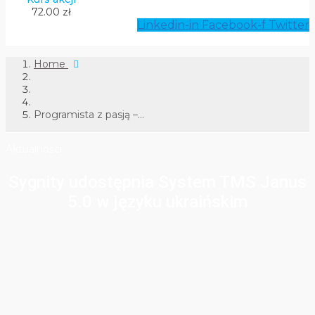
72.00 zł
Linkedin-in
Facebook-f
Twitter
Home
Programista z pasją –...
Aktualności
Sygnity udostępnia System TMS Janus
5.0 w języku ukraińskim