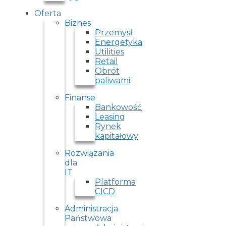
Oferta
Biznes
Przemysł
Energetyka
Utilities
Retail
Obrót
paliwami
Finanse
Bankowość
Leasing
Rynek
kapitałowy
Rozwiązania
dla
IT
Platforma
CICD
Administracja
Państwowa