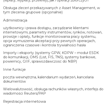
(wpłaty, wypłaty, przelewy), jak i operacji zbiorczych
Obsługa zleceń przekazywanych z Asset Management, w
tym zlecenia grupowe (opcjonalnie)
Administracja
użytkownicy i prawa dostępu, zarządzanie klientami
internetowymi, parametry instrumentów, rynków, notowań,
prowizje i opłaty, funkcje monitorowania pracy systemu,
opcja wymuszenia akceptacji przy pewnych operacjach,
ograniczenia czasowe i kontrola trywialności hasła
Importy i eksporty (systemy GPW, KDPW – moduł ESDK
do komunikacji, OMS (List, FIS, TNS), systemy bankowe,
powiernicy, GIIF, sprawozdawczość do NBP)
Inne funkcje
poczta wewnętrzna, kalendarium wydarzeń, kancelaria
dokumentów
Wielowalutowość, obsługa rachunków własnych, interfejs do
wiadomości Reuters/PAP
Rejestracja internetowa