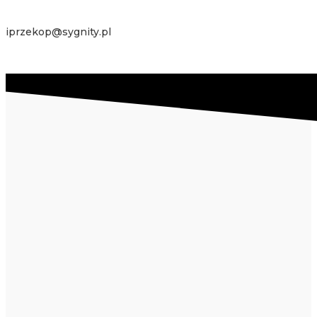
iprzekop@sygnity.pl