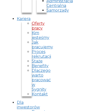
Administracja
Centralna
Samorządy
Kariera
Oferty
pracy
Kim
jesteśmy
Jak
pracujemy
Proces
rekrutacji
Staże
Benefity
Dlaczego
warto
pracować
w
Sygnity
Kontakt
Dla
inwestorów