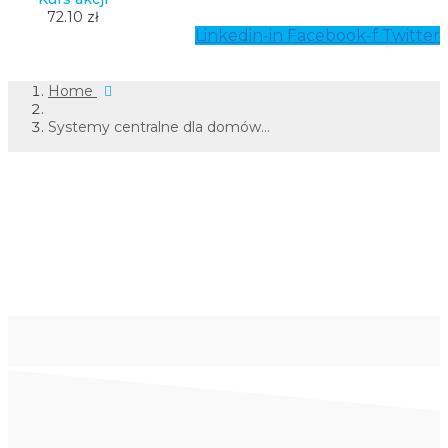
72.10 zł
Linkedin-in
Facebook-f
Twitter
Home
Systemy centralne dla domów...
Systemy centralne dla
domów maklerskich
Sidoma i Maestro