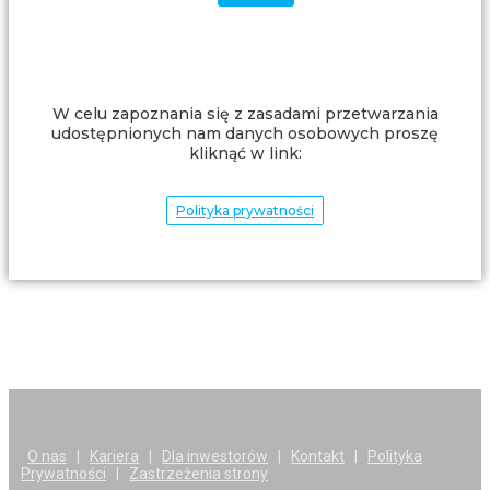
W celu zapoznania się z zasadami przetwarzania
udostępnionych nam danych osobowych proszę
kliknąć w link:
Polityka prywatności
O nas
|
Kariera
|
Dla inwestorów
|
Kontakt
|
Polityka
Prywatności
|
Zastrzeżenia strony