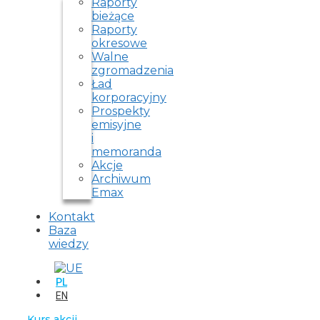
Raporty
bieżące
Raporty
okresowe
Walne
zgromadzenia
Ład
korporacyjny
Prospekty
emisyjne
i
memoranda
Akcje
Archiwum
Emax
Kontakt
Baza
wiedzy
PL
EN
Kurs akcji