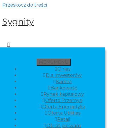
Przeskocz do treści
Sygnity
MENU
MENU
O nas
Dla Inwestorów
Kariera
Bankowość
Rynek kapitałowy
Oferta Przemysł
Oferta Energetyka
Oferta Utilities
Retail
Obrót paliwami