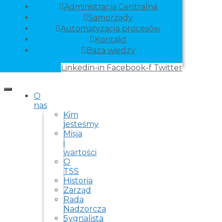
Administracja Centralna
Samorządy
Automatyzacja procesów
Kontakt
Baza wiedzy
Linkedin-in
Facebook-f
Twitter
O
nas
Kim
jesteśmy
Misja
i
wartości
O
TSS
Historia
Zarząd
Rada
Nadzorcza
Sygnalista