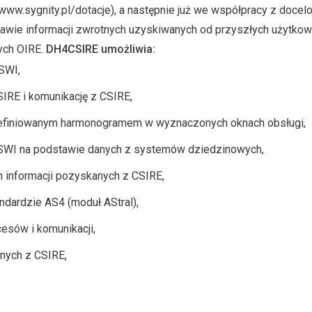
w.sygnity.pl/dotacje), a następnie już we współpracy z docel
awie informacji zwrotnych uzyskiwanych od przyszłych użytko
ych OIRE.
DH4CSIRE umożliwia:
SWI,
SIRE i komunikację z CSIRE,
definiowanym harmonogramem w wyznaczonych oknach obsługi,
SWI na podstawie danych z systemów dziedzinowych,
informacji pozyskanych z CSIRE,
dardzie AS4 (moduł AStral),
cesów i komunikacji,
nych z CSIRE,