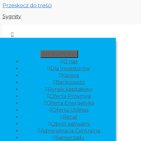
Przeskocz do treści
Sygnity
MENU
MENU
O nas
Dla Inwestorów
Kariera
Bankowość
Rynek kapitałowy
Oferta Przemysł
Oferta Energetyka
Oferta Utilities
Retail
Obrót paliwami
Administracja Centralna
Samorządy