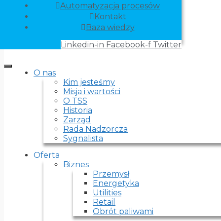
Automatyzacja procesów
Kontakt
Baza wiedzy
Linkedin-in
Facebook-f
Twitter
O nas
Kim jesteśmy
Misja i wartości
O TSS
Historia
Zarząd
Rada Nadzorcza
Sygnalista
Oferta
Biznes
Przemysł
Energetyka
Utilities
Retail
Obrót paliwami