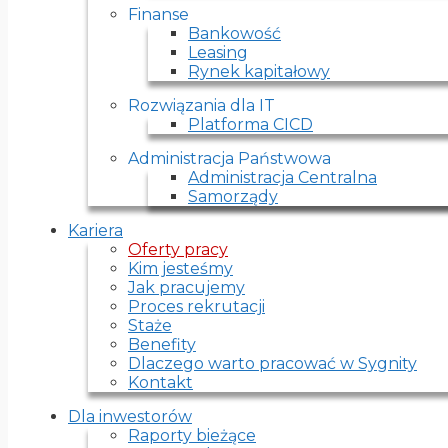
Finanse
Bankowość
Leasing
Rynek kapitałowy
Rozwiązania dla IT
Platforma CICD
Administracja Państwowa
Administracja Centralna
Samorządy
Kariera
Oferty pracy
Kim jesteśmy
Jak pracujemy
Proces rekrutacji
Staże
Benefity
Dlaczego warto pracować w Sygnity
Kontakt
Dla inwestorów
Raporty bieżące