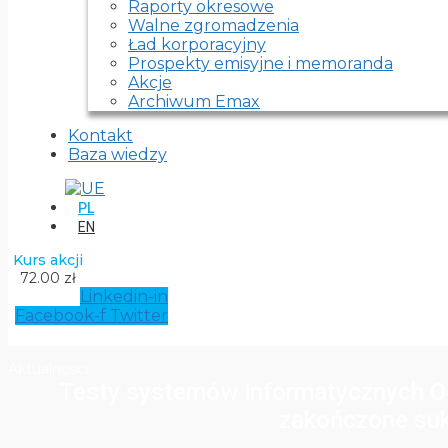
Raporty okresowe
Walne zgromadzenia
Ład korporacyjny
Prospekty emisyjne i memoranda
Akcje
Archiwum Emax
Kontakt
Baza wiedzy
PL
EN
Kurs akcji
72.00 zł
Linkedin-in
Facebook-f
Twitter
Aktualności
Testy systemów informatycznych O
zakończone su