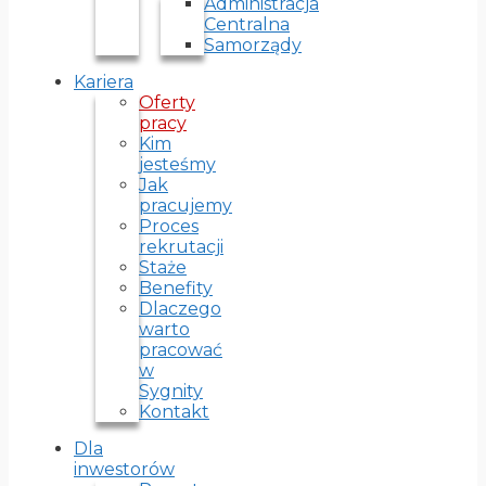
Administracja
Centralna
Samorządy
Kariera
Oferty
pracy
Kim
jesteśmy
Jak
pracujemy
Proces
rekrutacji
Staże
Benefity
Dlaczego
warto
pracować
w
Sygnity
Kontakt
Dla
inwestorów