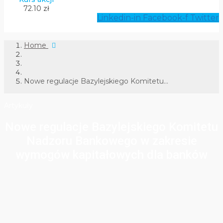
72.10 zł
Linkedin-in
Facebook-f
Twitter
Home
Nowe regulacje Bazylejskiego Komitetu...
Artykuły
Nowe regulacje Bazylejskiego Komitetu
Nadzoru Bankowego w zakresie
wymogów kapitałowych dla banków