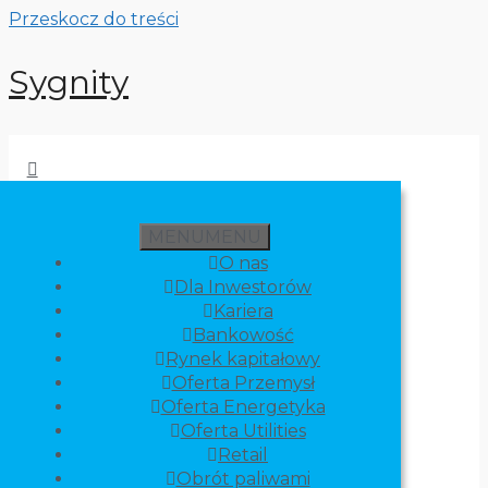
Przeskocz do treści
Sygnity
MENU
MENU
O nas
Dla Inwestorów
Kariera
Bankowość
Rynek kapitałowy
Oferta Przemysł
Oferta Energetyka
Oferta Utilities
Retail
Obrót paliwami