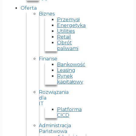
Oferta
Biznes
Przemysł
Energetyka
Utilities
Retail
Obrót
paliwami
Finanse
Bankowość
Leasing
Rynek
kapitałowy
Rozwiązania
dla
IT
Platforma
CICD
Administracja
Państwowa