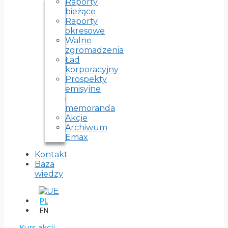
Raporty
bieżące
Raporty
okresowe
Walne
zgromadzenia
Ład
korporacyjny
Prospekty
emisyjne
i
memoranda
Akcje
Archiwum
Emax
Kontakt
Baza
wiedzy
PL
EN
Kurs akcji