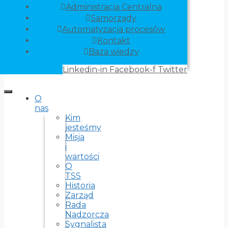
Administracja Centralna
Samorządy
Automatyzacja procesów
Kontakt
Baza wiedzy
Linkedin-in
Facebook-f
Twitter
O
nas
Kim
jesteśmy
Misja
i
wartości
O
TSS
Historia
Zarząd
Rada
Nadzorcza
Sygnalista