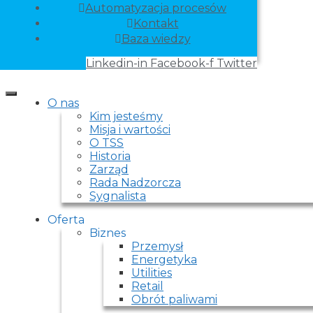
Automatyzacja procesów
Kontakt
Baza wiedzy
Linkedin-in
Facebook-f
Twitter
O nas
Kim jesteśmy
Misja i wartości
O TSS
Historia
Zarząd
Rada Nadzorcza
Sygnalista
Oferta
Biznes
Przemysł
Energetyka
Utilities
Retail
Obrót paliwami