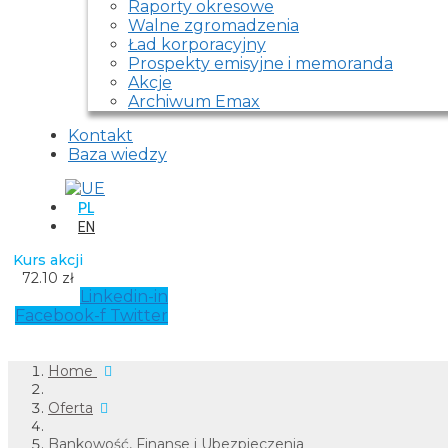
Raporty okresowe
Walne zgromadzenia
Ład korporacyjny
Prospekty emisyjne i memoranda
Akcje
Archiwum Emax
Kontakt
Baza wiedzy
PL
EN
Kurs akcji
72.10 zł
Linkedin-in
Facebook-f
Twitter
Home
Oferta
Bankowość, Finanse i Ubezpieczenia