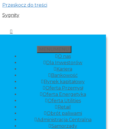
Przeskocz do treści
Sygnity
MENU
MENU
O nas
Dla Inwestorów
Kariera
Bankowość
Rynek kapitałowy
Oferta Przemysł
Oferta Energetyka
Oferta Utilities
Retail
Obrót paliwami
Administracja Centralna
Samorządy