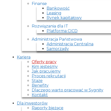
Finanse
Bankowość
Leasing
Rynek kapitałowy
Rozwiązania dla IT
Platforma CICD
Administracja Państwowa
Administracja Centralna
Samorządy
Kariera
Oferty pracy
Kim jesteśmy
Jak pracujemy
Proces rekrutacji
Staże
Benefity
Dlaczego warto pracować w Sygnity
Kontakt
Dla inwestorów
Raporty bieżące